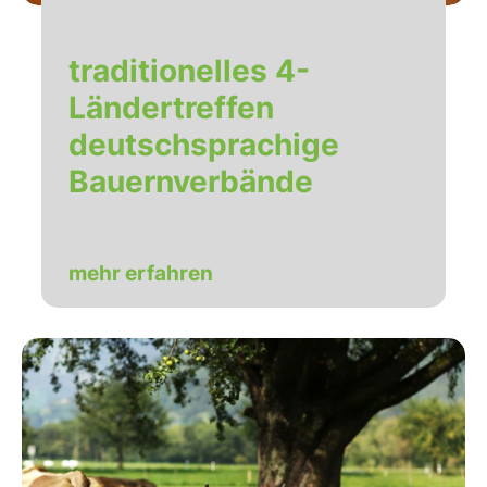
traditionelles 4-
Ländertreffen
deutschsprachige
Bauernverbände
mehr erfahren